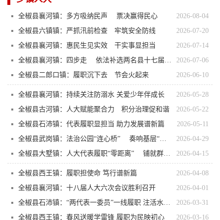
全椒县襄河镇：多方吸纳民声 票决赢得民心
2026-08-04
全椒县六镇镇：严抓汛前检查 牢筑安全防线
2026-07-20
全椒县襄河镇：惠民生见实效 干实事显担当
2026-07-14
全椒县襄河镇：四步走 依法补选两名县十七届人大代表
2026-07-06
全椒县二郎口镇：履职沉下去 节会火起来
2026-06-10
全椒县襄河镇：持续关注防溺水 关爱少年伴成长
2026-05-28
全椒县古河镇：人大赋能聚合力 积分治理促和谐
2026-05-22
全椒县石沛镇：代表履职显担当 助力发展谱新篇
2026-05-11
全椒县武岗镇：法治公园“连心桥” 奏响基层“和谐曲”
2026-04-29
全椒县大墅镇：人大代表履职“零距离” 铺就群众出行“舒心路”
2026-04-15
全椒县西王镇：履职担使命 笃行谱新篇
2026-04-08
全椒县襄河镇：十八届人大六次会议胜利召开
2026-04-01
全椒县石沛镇：“两代表一委员”一线履职 注活水 聚力振兴显担当
2026-03-31
全椒县西王镇：春风送暖学雷锋 履职为民映初心
2026-03-16