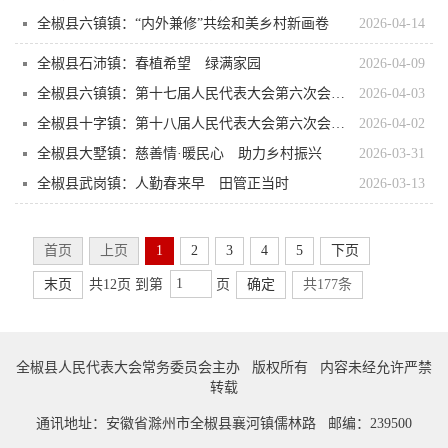
全椒县六镇镇：“内外兼修”共绘和美乡村新画卷
2026-04-14
全椒县石沛镇：春植希望 绿满家园
2026-04-09
全椒县六镇镇：第十七届人民代表大会第六次会议胜利闭幕
2026-04-03
全椒县十字镇：第十八届人民代表大会第六次会议胜利召开
2026-04-02
全椒县大墅镇：慈善情·暖民心 助力乡村振兴
2026-03-31
全椒县武岗镇：人勤春来早 田管正当时
2026-03-13
首页
上页
1
2
3
4
5
下页
末页
共12页 到第
页
确定
共177条
全椒县人民代表大会常务委员会主办 版权所有 内容未经允许严禁
转载
通讯地址：安徽省滁州市全椒县襄河镇儒林路 邮编：239500