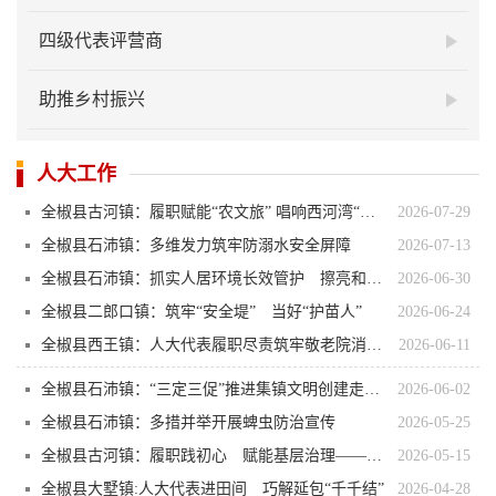
四级代表评营商
助推乡村振兴
人大工作
全椒县古河镇：履职赋能“农文旅” 唱响西河湾“振兴曲”
2026-07-29
全椒县石沛镇：多维发力筑牢防溺水安全屏障
2026-07-13
全椒县石沛镇：抓实人居环境长效管护 擦亮和美乡村宜居底色
2026-06-30
全椒县二郎口镇：筑牢“安全堤” 当好“护苗人”
2026-06-24
全椒县西王镇：人大代表履职尽责筑牢敬老院消防安全“防火墙”
2026-06-11
全椒县石沛镇：“三定三促”推进集镇文明创建走深走实
2026-06-02
全椒县石沛镇：多措并举开展蜱虫防治宣传
2026-05-25
全椒县古河镇：履职践初心 赋能基层治理——古河镇人大依托“老童工作室”探索基层治理新路径
2026-05-15
全椒县大墅镇:人大代表进田间 巧解延包“千千结”
2026-04-28