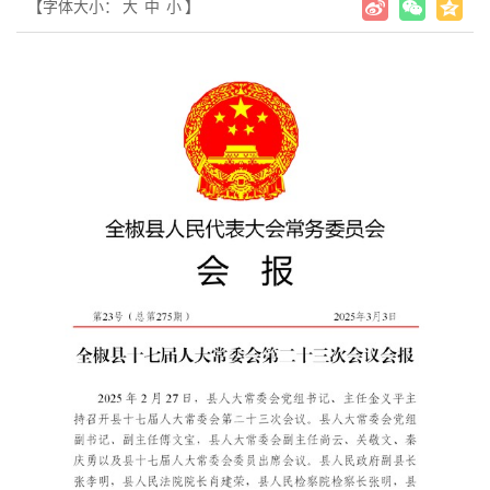
【字体大小：
大
中
小
】